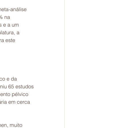
eta-análise 
% na 
s e a um 
latura, a 
ra este 
co e da 
niu 65 estudos 
ento pélvico 
ária em cerca 
en, muito 