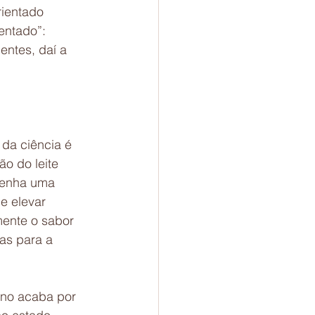
ientado 
entado”: 
ntes, daí a 
 da ciência é 
o do leite 
tenha uma 
e elevar 
mente o sabor 
as para a 
ino acaba por 