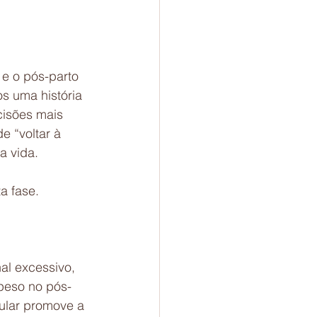
e o pós-parto 
s uma história 
cisões mais 
e “voltar à 
a vida.
a fase.
al excessivo, 
peso no pós-
ular promove a 