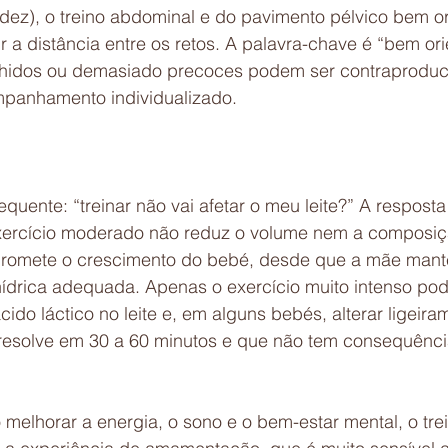
ez), o treino abdominal e do pavimento pélvico bem or
ir a distância entre os retos. A palavra-chave é “bem ori
lhidos ou demasiado precoces podem ser contraproduce
mpanhamento individualizado.
quente: “treinar não vai afetar o meu leite?” A resposta
exercício moderado não reduz o volume nem a composiçã
romete o crescimento do bebé, desde que a mãe man
hídrica adequada. Apenas o exercício muito intenso pod
ido láctico no leite e, em alguns bebés, alterar ligeira
resolve em 30 a 60 minutos e que não tem consequênci
 melhorar a energia, o sono e o bem-estar mental, o tre