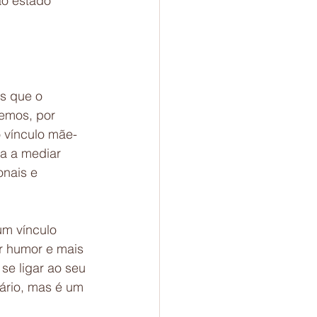
ao estado 
s que o 
emos, por 
o vínculo mãe-
a a mediar 
nais e 
um vínculo 
r humor e mais 
se ligar ao seu 
ário, mas é um 