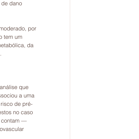
a de dano 
 moderado, por 
ão tem um 
etabólica, da 
.
análise que 
ssociou a uma 
risco de pré-
stos no caso 
o contam — 
ovascular 