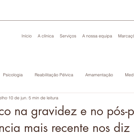
Início
A clínica
Serviços
A nossa equipa
Marcaç
Psicologia
Reabilitação Pélvica
Amamentação
Medi
elho
10 de jun.
5 min de leitura
sico na gravidez e no pós-p
ncia mais recente nos diz