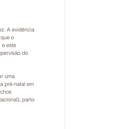
z. A evidência 
 que o 
 e este 
pervisão do 
er uma 
ca pré-natal em 
echos 
cional), parto 