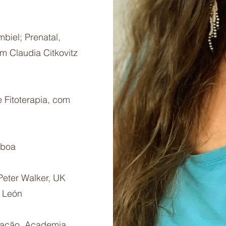
biel; Prenatal,
m Claudia Citkovitz
 Fitoterapia, com
isboa
eter Walker, UK
a León
tação, Academia