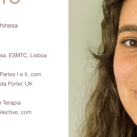
Chinesa
esa, ESMTC, Lisboa
rtes I e II, com
nda Porter, UK
e Terapia
lective, com