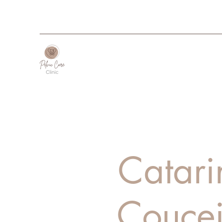
Catari
Coucei