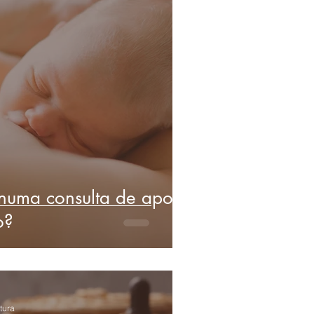
numa consulta de apoio
o?
tura