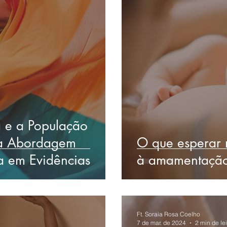
ca e a População
a Abordagem
O que esperar 
a em Evidências
à amamentaçã
Ft. Soraia Rosa Coelho
7 de mar. de 2024
2 min de lei