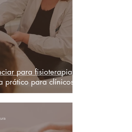
iar para fisioterapia
a prático para clínicos
tura