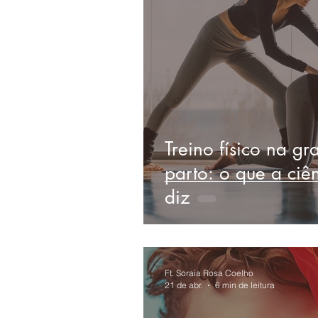
Treino físico na gr
parto: o que a ciê
diz
Ft. Soraia Rosa Coelho
21 de abr.
6 min de leitura