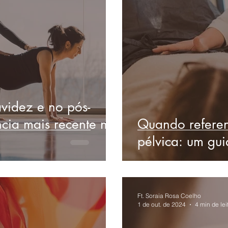
avidez e no pós-
ncia mais recente nos
Quando referenc
pélvica: um gui
Ft. Soraia Rosa Coelho
1 de out. de 2024
4 min de lei