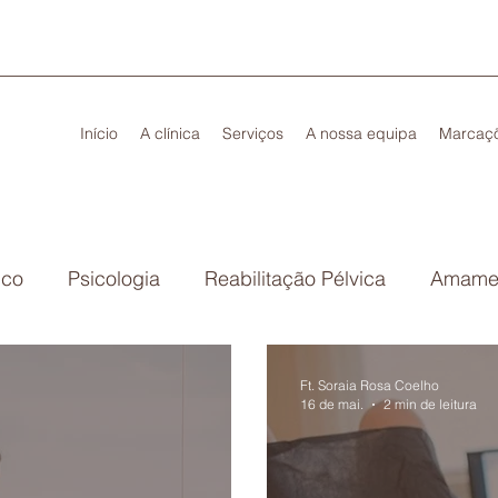
Início
A clínica
Serviços
A nossa equipa
Marcaç
ico
Psicologia
Reabilitação Pélvica
Amame
sa
Ft. Soraia Rosa Coelho
16 de mai.
2 min de leitura