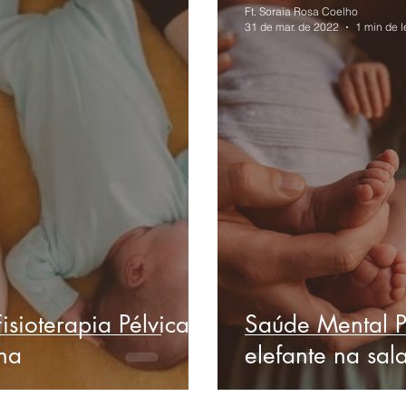
Ft. Soraia Rosa Coelho
31 de mar. de 2022
1 min de l
isioterapia Pélvica
Saúde Mental P
na
elefante na sal