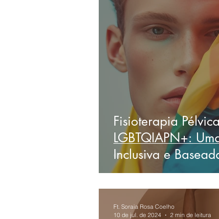
Fisioterapia Pélvi
LGBTQIAPN+: Um
Inclusiva e Basead
Ft. Soraia Rosa Coelho
10 de jul. de 2024
2 min de leitura