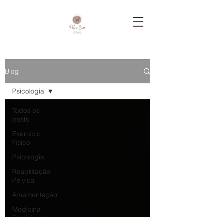
Blog
Psicologia
Todos os
posts
Exercício
Físico
Psicologia
Reabilitação
Pélvica
Amamentação
Medicina